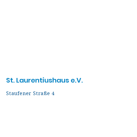
St. Laurentiushaus e.V.
Staufener Straße 4
79115 Freiburg
Tel:
0761 76994000
info@stlaurentiushaus.de