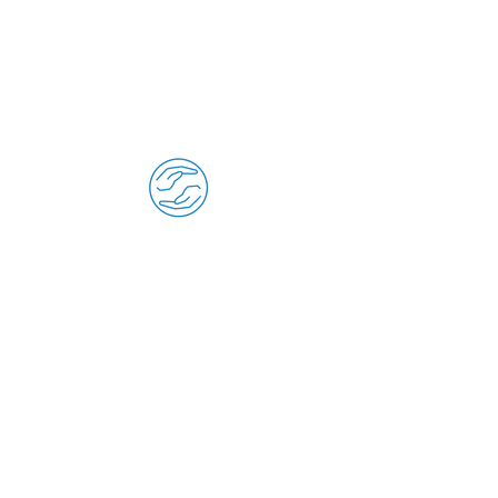
Haslach.
Jede Wohnung hat Blick ins Grüne und
der großzügige Park lädt zum
Spaziergang und Verweilen ein.
Füreinander &
Miteinander
Das St. Laurentiushaus lebt und wirkt im
Einklang mit christlichen Werten. Für
uns bedeutet das: füreinander da sein,
aufeinander Rücksicht nehmen und
Unterschiede wertschätzen.