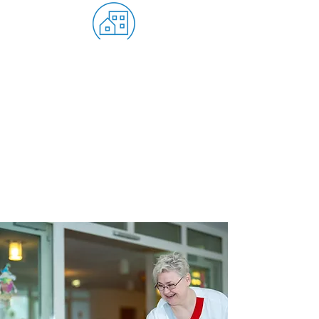
Stadtnah wohnen
Unser Haus liegt stadtnah im Freiburger
Stadteil Haslach. Die Tram hält nur 5
Gehminuten entfernt.
In der direkten Umgebung finden Sie
Apotheken, Ärzte, Bäckereien und
zahlreiche Einkaufsmöglichkeiten.