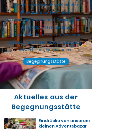
Gemeinschaftsspiele spielen oder
gemeinsam Kaffee trinken.
In unserem hauseigenen Festsaal finden
fast täglich verschiedene
Gruppenangebote statt: ob
Bewegung,
Lernen, Musizieren oder kreativ sein –
Abwechslung ist garantiert.
Begegnungsstätte
Aktuelles aus der
Begegnungsstätte
Eindrücke von unserem
kleinen Adventsbazar