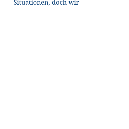
Situationen, doch wir
halten zusammen."
Mandy Schmidt, Geschäftsführerin
St, Laurentiushaus
Bei uns arbeiten