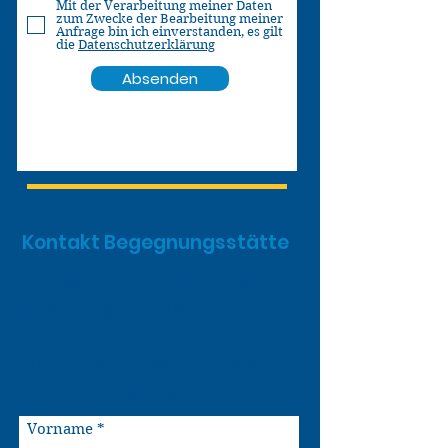
Mit der Verarbeitung meiner Daten
zum Zwecke der Bearbeitung meiner
Anfrage bin ich einverstanden, es gilt
die
Datenschutzerklärung
Absenden
Kontakt Begegnungsstätte
Bei Frage oder zur Anmeldung
nutzen Sie gerne folgendes
Kontaktformular.
Oder melden Sie sich telefonisch
unter 0761 –
76994000
.
Vorname