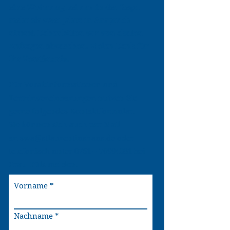
eine Wohnung bei uns in der Regel
mehr als zwei Jahre in Anspruch
nimmt. Daher bitten wir von akuten
Anfragen abzusehen. Vielen Dank für
Ihr Verständnis.
Für Vorabinformationen und
Terminvereinbarungen nutzen Sie
gerne folgendes Kontaktformular.
Sie können sich auch per Mail
an
swa@stlaurentiushaus.de
oder
telefonisch unter 0761 –
76994081
bei
Frau Hüls melden.
Vorname
Nachname