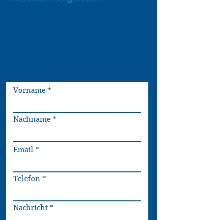
Für Vorabinformationen und
Terminvereinbarungen nutzen Sie
gerne folgendes Kontaktformular.
Oder melden Sie sich telefonisch unter
0761 –
76994000
.
Vorname
Nachname
Email
Telefon
Nachricht