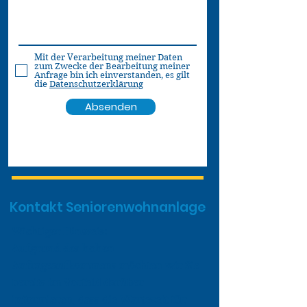
Mit der Verarbeitung meiner Daten
zum Zwecke der Bearbeitung meiner
Anfrage bin ich einverstanden, es gilt
die
Datenschutzerklärung
Absenden
Kontakt Seniorenwohnanlage
Wichtiger Hinweis:
Aufgrund des hohen
Anfrageaufkommens möchten wir Sie
bereits im Vorfeld darüber
informieren, dass die Wartezeit für